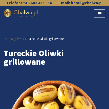
Telefon: +48 603 455 366
E-mail: kamil@chalwa.pl
Przejdź
do
treści
Strona główna
»
Tureckie Oliwki grillowane
Tureckie Oliwki
grillowane