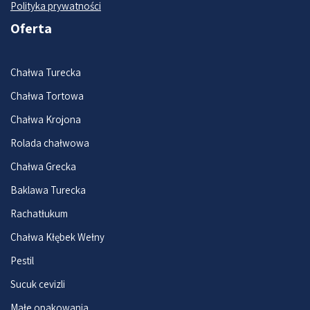
Polityka prywatności
Oferta
Chałwa Turecka
Chałwa Tortowa
Chałwa Krojona
Rolada chałwowa
Chałwa Grecka
Baklawa Turecka
Rachatłukum
Chałwa Kłębek Wełny
Pestil
Sucuk cevizli
Małe opakowania