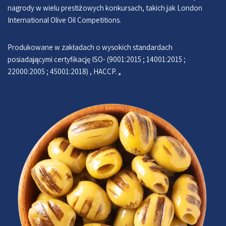
nagrody w wielu prestiżowych konkursach, takich jak London
International Olive Oil Competitions.
Produkowane w zakładach o wysokich standardach
posiadającymi certyfikację ISO- (9001:2015 ; 14001:2015 ;
22000:2005 ; 45001:2018) , HACCP. „